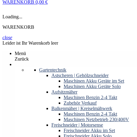
WARENKORB
0,00 €
Loading...
WARENKORB
close
Leider ist Ihr Warenkorb leer
Menü
Zurück
Produkte
Gartentechnik
Astscheren | Gehölzschneider
Maschinen Akku Geräte im Set
Maschinen Akku Geräte Solo
Aufsitzmäher
Maschinen Benzin 2-4 Takt
Zubehör Verkauf
Balkenmäher | Kreiselmähwerk
Maschinen Benzin 2-4 Takt
Maschinen Netzbetrieb 230/400V
Freischneider | Motorsense
Freischneider Akku im Set
Freischneider Akku Solo