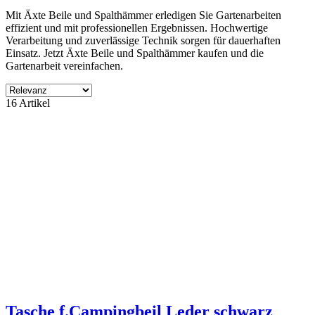
Mit Äxte Beile und Spalthämmer erledigen Sie Gartenarbeiten
effizient und mit professionellen Ergebnissen. Hochwertige
Verarbeitung und zuverlässige Technik sorgen für dauerhaften
Einsatz. Jetzt Äxte Beile und Spalthämmer kaufen und die
Gartenarbeit vereinfachen.
Filter
16 Artikel
Filter löschen
Produktgruppe
ohne Kategory
14
Hersteller
NORDWEST
2
ohne Lieferant
14
Preis
€
€
Eigenschaften
Zubehör Verkauf
2
Tasche f.Campingbeil Leder schwarz