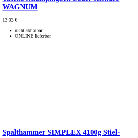
Produkte zeigen
16
WAGNUM
13,03 €
nicht abholbar
ONLINE lieferbar
Spalthammer SIMPLEX 4100g Stiel-