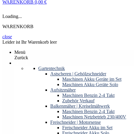
WARENKORB
0,00 €
Loading...
WARENKORB
close
Leider ist Ihr Warenkorb leer
Menü
Zurück
Produkte
Gartentechnik
Astscheren | Gehölzschneider
Maschinen Akku Geräte im Set
Maschinen Akku Geräte Solo
Aufsitzmäher
Maschinen Benzin 2-4 Takt
Zubehör Verkauf
Balkenmäher | Kreiselmähwerk
Maschinen Benzin 2-4 Takt
Maschinen Netzbetrieb 230/400V
Freischneider | Motorsense
Freischneider Akku im Set
Freischneider Akku Solo