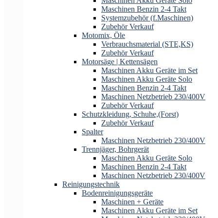
Maschinen Akku Geräte Solo
Maschinen Benzin 2-4 Takt
Systemzubehör (f.Maschinen)
Zubehör Verkauf
Motomix, Öle
Verbrauchsmaterial (STE,KS)
Zubehör Verkauf
Motorsäge | Kettensägen
Maschinen Akku Geräte im Set
Maschinen Akku Geräte Solo
Maschinen Benzin 2-4 Takt
Maschinen Netzbetrieb 230/400V
Zubehör Verkauf
Schutzkleidung, Schuhe,(Forst)
Zubehör Verkauf
Spalter
Maschinen Netzbetrieb 230/400V
Trennjäger, Bohrgerät
Maschinen Akku Geräte Solo
Maschinen Benzin 2-4 Takt
Maschinen Netzbetrieb 230/400V
Reinigungstechnik
Bodenreinigungsgeräte
Maschinen + Geräte
Maschinen Akku Geräte im Set