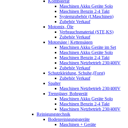
Kombigerät
Maschinen Akku Geräte Solo
Maschinen Benzin 2-4 Takt
Systemzubehör (f.Maschinen)
Zubehör Verkauf
Motomix, Öle
Verbrauchsmaterial (STE,KS)
Zubehör Verkauf
Motorsäge | Kettensägen
Maschinen Akku Geräte im Set
Maschinen Akku Geräte Solo
Maschinen Benzin 2-4 Takt
Maschinen Netzbetrieb 230/400V
Zubehör Verkauf
Schutzkleidung, Schuhe,(Forst)
Zubehör Verkauf
Spalter
Maschinen Netzbetrieb 230/400V
Trennjäger, Bohrgerät
Maschinen Akku Geräte Solo
Maschinen Benzin 2-4 Takt
Maschinen Netzbetrieb 230/400V
Reinigungstechnik
Bodenreinigungsgeräte
Maschinen + Geräte