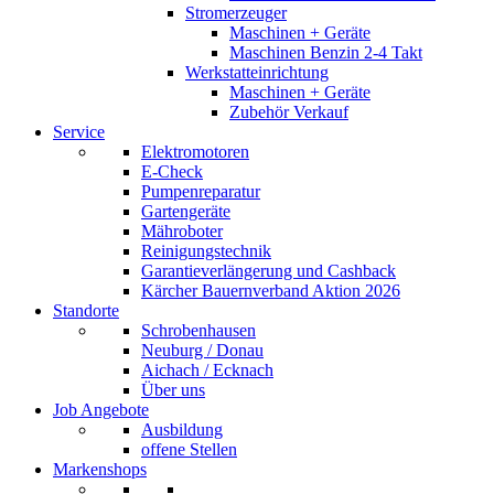
Stromerzeuger
Maschinen + Geräte
Maschinen Benzin 2-4 Takt
Werkstatteinrichtung
Maschinen + Geräte
Zubehör Verkauf
Service
Elektromotoren
E-Check
Pumpenreparatur
Gartengeräte
Mähroboter
Reinigungstechnik
Garantieverlängerung und Cashback
Kärcher Bauernverband Aktion 2026
Standorte
Schrobenhausen
Neuburg / Donau
Aichach / Ecknach
Über uns
Job Angebote
Ausbildung
offene Stellen
Markenshops