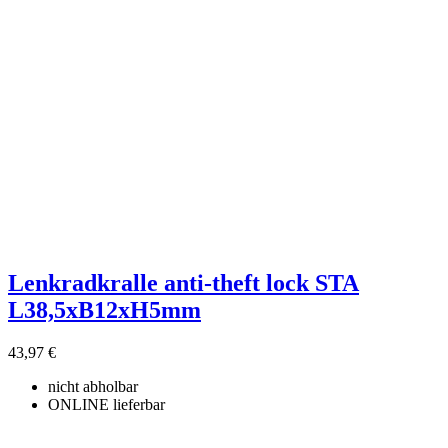
Filter löschen
Produktgruppe
ohne Kategory
7
Hersteller
ohne Lieferant
7
Preis
€
€
Produkte zeigen
7
Lenkradkralle anti-theft lock STA
L38,5xB12xH5mm
43,97 €
nicht abholbar
ONLINE lieferbar