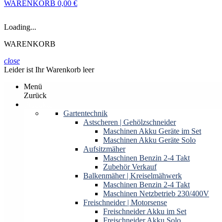
WARENKORB
0,00 €
Loading...
WARENKORB
close
Leider ist Ihr Warenkorb leer
Menü
Zurück
Produkte
Gartentechnik
Astscheren | Gehölzschneider
Maschinen Akku Geräte im Set
Maschinen Akku Geräte Solo
Aufsitzmäher
Maschinen Benzin 2-4 Takt
Zubehör Verkauf
Balkenmäher | Kreiselmähwerk
Maschinen Benzin 2-4 Takt
Maschinen Netzbetrieb 230/400V
Freischneider | Motorsense
Freischneider Akku im Set
Freischneider Akku Solo