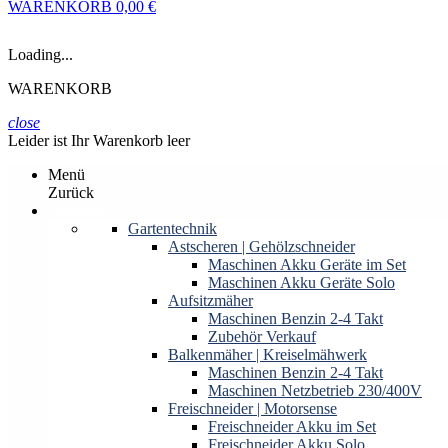
WARENKORB
0,00 €
Loading...
WARENKORB
close
Leider ist Ihr Warenkorb leer
Menü
Zurück
Produkte
Gartentechnik
Astscheren | Gehölzschneider
Maschinen Akku Geräte im Set
Maschinen Akku Geräte Solo
Aufsitzmäher
Maschinen Benzin 2-4 Takt
Zubehör Verkauf
Balkenmäher | Kreiselmähwerk
Maschinen Benzin 2-4 Takt
Maschinen Netzbetrieb 230/400V
Freischneider | Motorsense
Freischneider Akku im Set
Freischneider Akku Solo