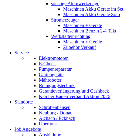
sonstige Akkuwerkzeuge
Maschinen Akku Geräte im Set
Maschinen Akku Geräte Solo
Stromerzeuger
Maschinen + Geräte
Maschinen Benzin 2-4 Takt
Werkstatteinrichtung
Maschinen + Geräte
Zubehör Verkauf
Service
Elektromotoren
E-Check
Pumpenreparatur
Gartengeräte
Mähroboter
Reinigungstechnik
Garantieverlängerung und Cashback
Kärcher Bauernverband Aktion 2026
Standorte
Schrobenhausen
Neuburg / Donau
Aichach / Ecknach
Über uns
Job Angebote
Ausbildung