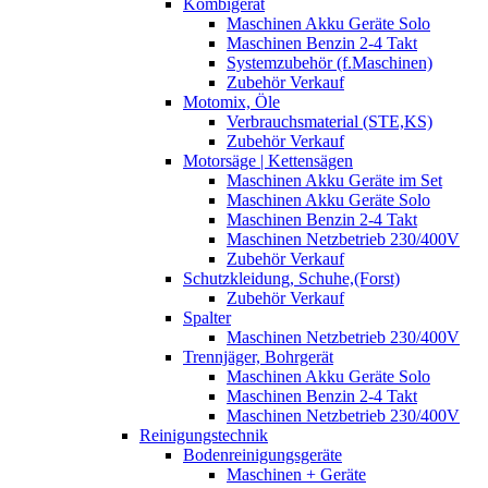
Kombigerät
Maschinen Akku Geräte Solo
Maschinen Benzin 2-4 Takt
Systemzubehör (f.Maschinen)
Zubehör Verkauf
Motomix, Öle
Verbrauchsmaterial (STE,KS)
Zubehör Verkauf
Motorsäge | Kettensägen
Maschinen Akku Geräte im Set
Maschinen Akku Geräte Solo
Maschinen Benzin 2-4 Takt
Maschinen Netzbetrieb 230/400V
Zubehör Verkauf
Schutzkleidung, Schuhe,(Forst)
Zubehör Verkauf
Spalter
Maschinen Netzbetrieb 230/400V
Trennjäger, Bohrgerät
Maschinen Akku Geräte Solo
Maschinen Benzin 2-4 Takt
Maschinen Netzbetrieb 230/400V
Reinigungstechnik
Bodenreinigungsgeräte
Maschinen + Geräte