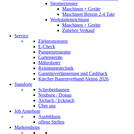
Stromerzeuger
Maschinen + Geräte
Maschinen Benzin 2-4 Takt
Werkstatteinrichtung
Maschinen + Geräte
Zubehör Verkauf
Service
Elektromotoren
E-Check
Pumpenreparatur
Gartengeräte
Mähroboter
Reinigungstechnik
Garantieverlängerung und Cashback
Kärcher Bauernverband Aktion 2026
Standorte
Schrobenhausen
Neuburg / Donau
Aichach / Ecknach
Über uns
Job Angebote
Ausbildung
offene Stellen
Markenshops