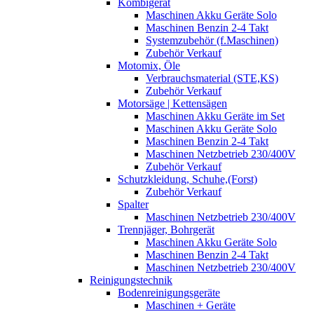
Kombigerät
Maschinen Akku Geräte Solo
Maschinen Benzin 2-4 Takt
Systemzubehör (f.Maschinen)
Zubehör Verkauf
Motomix, Öle
Verbrauchsmaterial (STE,KS)
Zubehör Verkauf
Motorsäge | Kettensägen
Maschinen Akku Geräte im Set
Maschinen Akku Geräte Solo
Maschinen Benzin 2-4 Takt
Maschinen Netzbetrieb 230/400V
Zubehör Verkauf
Schutzkleidung, Schuhe,(Forst)
Zubehör Verkauf
Spalter
Maschinen Netzbetrieb 230/400V
Trennjäger, Bohrgerät
Maschinen Akku Geräte Solo
Maschinen Benzin 2-4 Takt
Maschinen Netzbetrieb 230/400V
Reinigungstechnik
Bodenreinigungsgeräte
Maschinen + Geräte