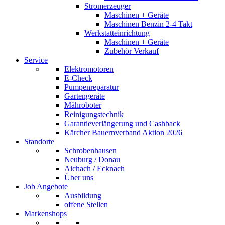
Stromerzeuger
Maschinen + Geräte
Maschinen Benzin 2-4 Takt
Werkstatteinrichtung
Maschinen + Geräte
Zubehör Verkauf
Service
Elektromotoren
E-Check
Pumpenreparatur
Gartengeräte
Mähroboter
Reinigungstechnik
Garantieverlängerung und Cashback
Kärcher Bauernverband Aktion 2026
Standorte
Schrobenhausen
Neuburg / Donau
Aichach / Ecknach
Über uns
Job Angebote
Ausbildung
offene Stellen
Markenshops