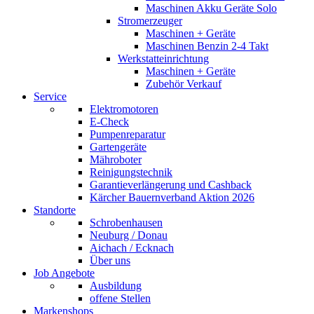
Maschinen Akku Geräte Solo
Stromerzeuger
Maschinen + Geräte
Maschinen Benzin 2-4 Takt
Werkstatteinrichtung
Maschinen + Geräte
Zubehör Verkauf
Service
Elektromotoren
E-Check
Pumpenreparatur
Gartengeräte
Mähroboter
Reinigungstechnik
Garantieverlängerung und Cashback
Kärcher Bauernverband Aktion 2026
Standorte
Schrobenhausen
Neuburg / Donau
Aichach / Ecknach
Über uns
Job Angebote
Ausbildung
offene Stellen
Markenshops