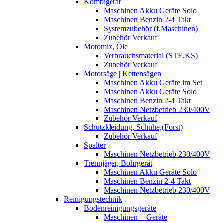
Kombigerät
Maschinen Akku Geräte Solo
Maschinen Benzin 2-4 Takt
Systemzubehör (f.Maschinen)
Zubehör Verkauf
Motomix, Öle
Verbrauchsmaterial (STE,KS)
Zubehör Verkauf
Motorsäge | Kettensägen
Maschinen Akku Geräte im Set
Maschinen Akku Geräte Solo
Maschinen Benzin 2-4 Takt
Maschinen Netzbetrieb 230/400V
Zubehör Verkauf
Schutzkleidung, Schuhe,(Forst)
Zubehör Verkauf
Spalter
Maschinen Netzbetrieb 230/400V
Trennjäger, Bohrgerät
Maschinen Akku Geräte Solo
Maschinen Benzin 2-4 Takt
Maschinen Netzbetrieb 230/400V
Reinigungstechnik
Bodenreinigungsgeräte
Maschinen + Geräte