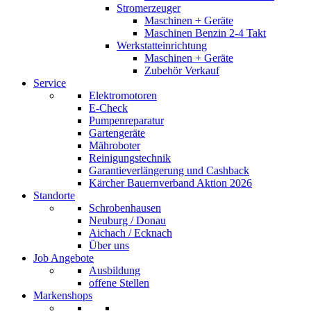
Stromerzeuger
Maschinen + Geräte
Maschinen Benzin 2-4 Takt
Werkstatteinrichtung
Maschinen + Geräte
Zubehör Verkauf
Service
Elektromotoren
E-Check
Pumpenreparatur
Gartengeräte
Mähroboter
Reinigungstechnik
Garantieverlängerung und Cashback
Kärcher Bauernverband Aktion 2026
Standorte
Schrobenhausen
Neuburg / Donau
Aichach / Ecknach
Über uns
Job Angebote
Ausbildung
offene Stellen
Markenshops