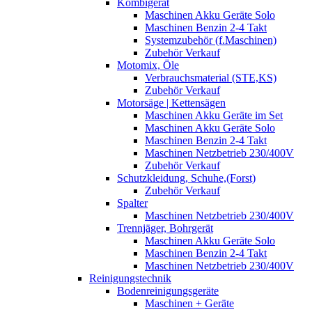
Kombigerät
Maschinen Akku Geräte Solo
Maschinen Benzin 2-4 Takt
Systemzubehör (f.Maschinen)
Zubehör Verkauf
Motomix, Öle
Verbrauchsmaterial (STE,KS)
Zubehör Verkauf
Motorsäge | Kettensägen
Maschinen Akku Geräte im Set
Maschinen Akku Geräte Solo
Maschinen Benzin 2-4 Takt
Maschinen Netzbetrieb 230/400V
Zubehör Verkauf
Schutzkleidung, Schuhe,(Forst)
Zubehör Verkauf
Spalter
Maschinen Netzbetrieb 230/400V
Trennjäger, Bohrgerät
Maschinen Akku Geräte Solo
Maschinen Benzin 2-4 Takt
Maschinen Netzbetrieb 230/400V
Reinigungstechnik
Bodenreinigungsgeräte
Maschinen + Geräte