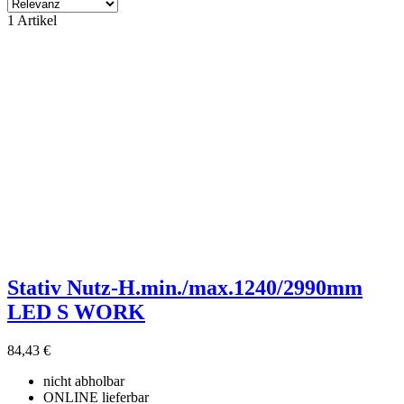
Filter
1 Artikel
Filter löschen
Produktgruppe
ohne Kategory
1
Hersteller
ohne Lieferant
1
Preis
€
€
Produkte zeigen
1
Stativ Nutz-H.min./max.1240/2990mm
LED S WORK
84,43 €
nicht abholbar
ONLINE lieferbar