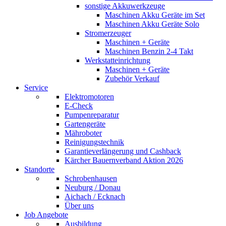
sonstige Akkuwerkzeuge
Maschinen Akku Geräte im Set
Maschinen Akku Geräte Solo
Stromerzeuger
Maschinen + Geräte
Maschinen Benzin 2-4 Takt
Werkstatteinrichtung
Maschinen + Geräte
Zubehör Verkauf
Service
Elektromotoren
E-Check
Pumpenreparatur
Gartengeräte
Mähroboter
Reinigungstechnik
Garantieverlängerung und Cashback
Kärcher Bauernverband Aktion 2026
Standorte
Schrobenhausen
Neuburg / Donau
Aichach / Ecknach
Über uns
Job Angebote
Ausbildung