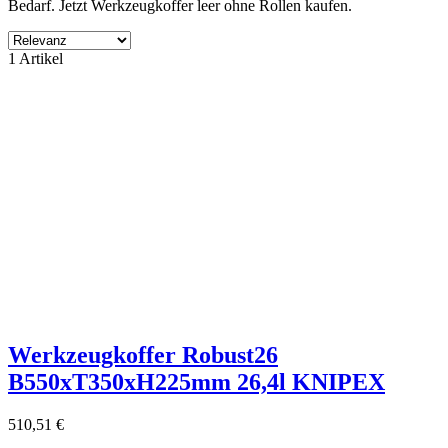
Bedarf. Jetzt Werkzeugkoffer leer ohne Rollen kaufen.
Filter
1 Artikel
Filter löschen
Produktgruppe
ohne Kategory
1
Hersteller
ohne Lieferant
1
Preis
€
€
Produkte zeigen
1
Werkzeugkoffer Robust26
B550xT350xH225mm 26,4l KNIPEX
510,51 €