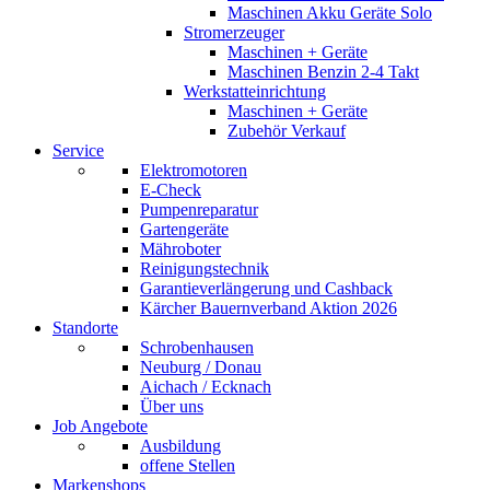
Maschinen Akku Geräte Solo
Stromerzeuger
Maschinen + Geräte
Maschinen Benzin 2-4 Takt
Werkstatteinrichtung
Maschinen + Geräte
Zubehör Verkauf
Service
Elektromotoren
E-Check
Pumpenreparatur
Gartengeräte
Mähroboter
Reinigungstechnik
Garantieverlängerung und Cashback
Kärcher Bauernverband Aktion 2026
Standorte
Schrobenhausen
Neuburg / Donau
Aichach / Ecknach
Über uns
Job Angebote
Ausbildung
offene Stellen
Markenshops