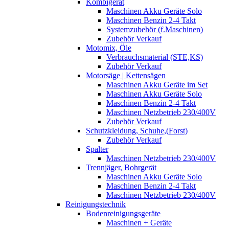
Kombigerät
Maschinen Akku Geräte Solo
Maschinen Benzin 2-4 Takt
Systemzubehör (f.Maschinen)
Zubehör Verkauf
Motomix, Öle
Verbrauchsmaterial (STE,KS)
Zubehör Verkauf
Motorsäge | Kettensägen
Maschinen Akku Geräte im Set
Maschinen Akku Geräte Solo
Maschinen Benzin 2-4 Takt
Maschinen Netzbetrieb 230/400V
Zubehör Verkauf
Schutzkleidung, Schuhe,(Forst)
Zubehör Verkauf
Spalter
Maschinen Netzbetrieb 230/400V
Trennjäger, Bohrgerät
Maschinen Akku Geräte Solo
Maschinen Benzin 2-4 Takt
Maschinen Netzbetrieb 230/400V
Reinigungstechnik
Bodenreinigungsgeräte
Maschinen + Geräte