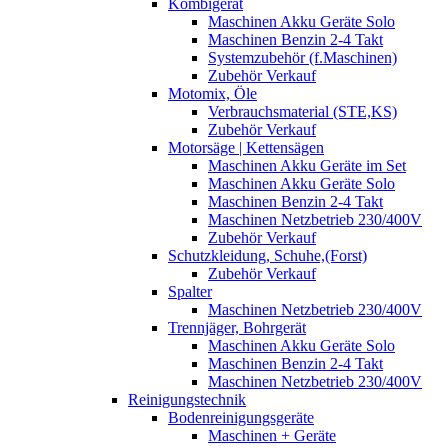
Kombigerät
Maschinen Akku Geräte Solo
Maschinen Benzin 2-4 Takt
Systemzubehör (f.Maschinen)
Zubehör Verkauf
Motomix, Öle
Verbrauchsmaterial (STE,KS)
Zubehör Verkauf
Motorsäge | Kettensägen
Maschinen Akku Geräte im Set
Maschinen Akku Geräte Solo
Maschinen Benzin 2-4 Takt
Maschinen Netzbetrieb 230/400V
Zubehör Verkauf
Schutzkleidung, Schuhe,(Forst)
Zubehör Verkauf
Spalter
Maschinen Netzbetrieb 230/400V
Trennjäger, Bohrgerät
Maschinen Akku Geräte Solo
Maschinen Benzin 2-4 Takt
Maschinen Netzbetrieb 230/400V
Reinigungstechnik
Bodenreinigungsgeräte
Maschinen + Geräte