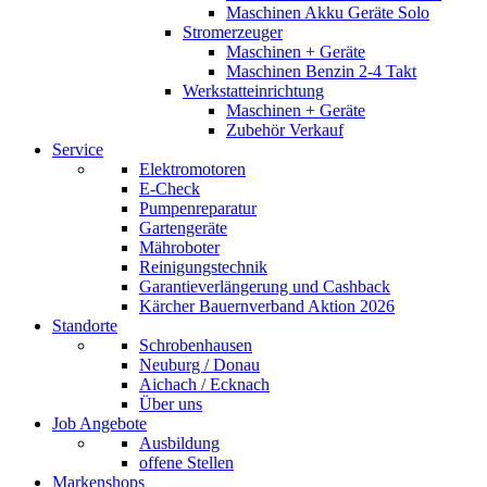
Maschinen Akku Geräte Solo
Stromerzeuger
Maschinen + Geräte
Maschinen Benzin 2-4 Takt
Werkstatteinrichtung
Maschinen + Geräte
Zubehör Verkauf
Service
Elektromotoren
E-Check
Pumpenreparatur
Gartengeräte
Mähroboter
Reinigungstechnik
Garantieverlängerung und Cashback
Kärcher Bauernverband Aktion 2026
Standorte
Schrobenhausen
Neuburg / Donau
Aichach / Ecknach
Über uns
Job Angebote
Ausbildung
offene Stellen
Markenshops