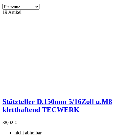
Filter
19 Artikel
Filter löschen
Produktgruppe
ohne Kategory
13
Hersteller
3M Deutschland GmbH Abt.
7
NORDWEST
6
ohne Lieferant
6
Preis
€
€
Eigenschaften
Zubehör Verkauf
6
Stützteller D.150mm 5/16Zoll u.M8
kletthaftend TECWERK
Produkte zeigen
19
38,02 €
nicht abholbar