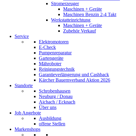
Stromerzeuger
Maschinen + Geräte
Maschinen Benzin 2-4 Takt
Werkstatteinrichtung
Maschinen + Geräte
Zubehör Verkauf
Service
Elektromotoren
E-Check
Pumpenreparatur
Gartengeräte
Mähroboter
Reinigungstechnik
Garantieverlängerung und Cashback
Kärcher Bauernverband Aktion 2026
Standorte
Schrobenhausen
Neuburg / Donau
Aichach / Ecknach
Über uns
Job Angebote
Ausbildung
offene Stellen
Markenshops