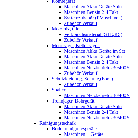
Kombigerät
Maschinen Akku Geräte Solo
Maschinen Benzin 2-4 Takt
Systemzubehör (f.Maschinen)
Zubehör Verkauf
Motomix, Öle
Verbrauchsmaterial (STE,KS)
Zubehör Verkauf
Motorsäge | Kettensägen
Maschinen Akku Geräte im Set
Maschinen Akku Geräte Solo
Maschinen Benzin 2-4 Takt
Maschinen Netzbetrieb 230/400V
Zubehör Verkauf
Schutzkleidung, Schuhe,(Forst)
Zubehör Verkauf
Spalter
Maschinen Netzbetrieb 230/400V
Trennjäger, Bohrgerät
Maschinen Akku Geräte Solo
Maschinen Benzin 2-4 Takt
Maschinen Netzbetrieb 230/400V
Reinigungstechnik
Bodenreinigungsgeräte
Maschinen + Geräte