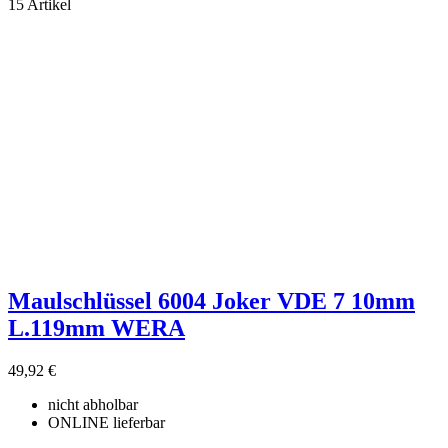
Filter
15 Artikel
Filter löschen
Produktgruppe
ohne Kategory
11
Hersteller
NORDWEST
5
ohne Lieferant
8
Wera Werkzeuge GmbH
2
Preis
€
€
Eigenschaften
Zubehör Verkauf
5
Maulschlüssel 6004 Joker VDE 7 10mm
L.119mm WERA
Produkte zeigen
15
49,92 €
nicht abholbar
ONLINE lieferbar