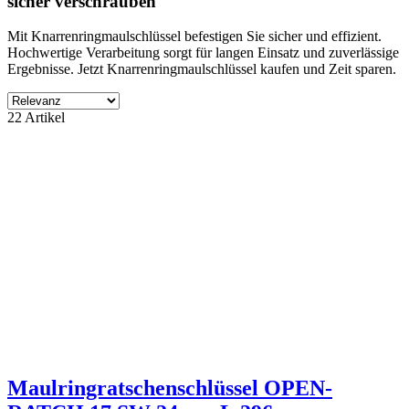
sicher verschrauben
Mit Knarrenringmaulschlüssel befestigen Sie sicher und effizient.
Hochwertige Verarbeitung sorgt für langen Einsatz und zuverlässige
Ergebnisse. Jetzt Knarrenringmaulschlüssel kaufen und Zeit sparen.
Filter
22 Artikel
Filter löschen
Produktgruppe
ohne Kategory
22
Hersteller
NORDWEST
4
ohne Lieferant
18
Preis
€
€
Eigenschaften
Zubehör Verkauf
4
Maulringratschenschlüssel OPEN-
Produkte zeigen
22