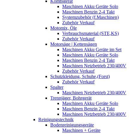
Kombigerät
Maschinen Akku Geräte Solo
Maschinen Benzin 2-4 Takt
Systemzubehör (f.Maschinen)
Zubehör Verkauf
Motomix, Öle
Verbrauchsmaterial (STE,KS)
Zubehör Verkauf
Motorsäge | Kettensägen
Maschinen Akku Geräte im Set
Maschinen Akku Geräte Solo
Maschinen Benzin 2-4 Takt
Maschinen Netzbetrieb 230/400V
Zubehör Verkauf
Schutzkleidung, Schuhe,(Forst)
Zubehör Verkauf
Spalter
Maschinen Netzbetrieb 230/400V
Trennjäger, Bohrgerät
Maschinen Akku Geräte Solo
Maschinen Benzin 2-4 Takt
Maschinen Netzbetrieb 230/400V
Reinigungstechnik
Bodenreinigungsgeräte
Maschinen + Geräte