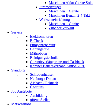
Maschinen Akku Geräte Solo
Stromerzeuger
Maschinen + Geräte
Maschinen Benzin 2-4 Takt
Werkstatteinrichtung
Maschinen + Geräte
Zubehör Verkauf
Service
Elektromotoren
E-Check
Pumpenreparatur
Gartengeräte
Mähroboter
Reinigungstechnik
Garantieverlängerung und Cashback
Kärcher Bauernverband Aktion 2026
Standorte
Schrobenhausen
Neuburg / Donau
Aichach / Ecknach
Über uns
Job Angebote
Ausbildung
offene Stellen
Markenshops