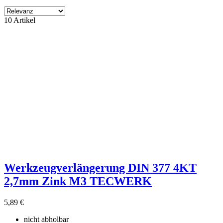
Filter
10 Artikel
Filter löschen
Produktgruppe
ohne Kategory
9
Hersteller
NORDWEST
3
ohne Lieferant
7
Preis
€
€
Eigenschaften
Zubehör Verkauf
3
Werkzeugverlängerung DIN 377 4KT
Produkte zeigen
10
2,7mm Zink M3 TECWERK
5,89 €
nicht abholbar