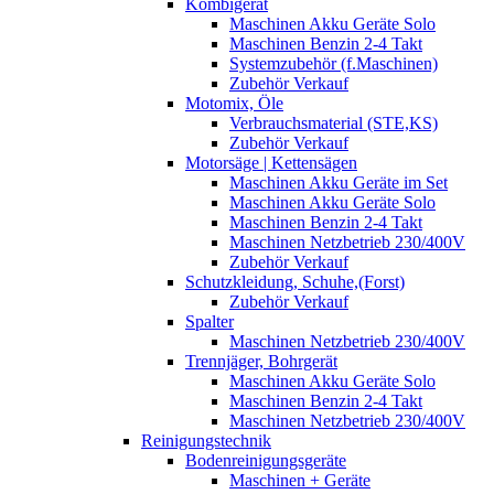
Kombigerät
Maschinen Akku Geräte Solo
Maschinen Benzin 2-4 Takt
Systemzubehör (f.Maschinen)
Zubehör Verkauf
Motomix, Öle
Verbrauchsmaterial (STE,KS)
Zubehör Verkauf
Motorsäge | Kettensägen
Maschinen Akku Geräte im Set
Maschinen Akku Geräte Solo
Maschinen Benzin 2-4 Takt
Maschinen Netzbetrieb 230/400V
Zubehör Verkauf
Schutzkleidung, Schuhe,(Forst)
Zubehör Verkauf
Spalter
Maschinen Netzbetrieb 230/400V
Trennjäger, Bohrgerät
Maschinen Akku Geräte Solo
Maschinen Benzin 2-4 Takt
Maschinen Netzbetrieb 230/400V
Reinigungstechnik
Bodenreinigungsgeräte
Maschinen + Geräte