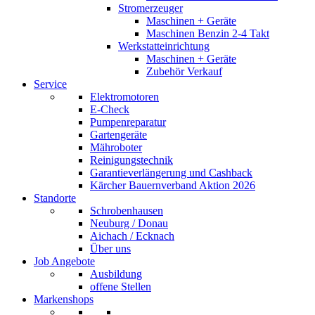
Stromerzeuger
Maschinen + Geräte
Maschinen Benzin 2-4 Takt
Werkstatteinrichtung
Maschinen + Geräte
Zubehör Verkauf
Service
Elektromotoren
E-Check
Pumpenreparatur
Gartengeräte
Mähroboter
Reinigungstechnik
Garantieverlängerung und Cashback
Kärcher Bauernverband Aktion 2026
Standorte
Schrobenhausen
Neuburg / Donau
Aichach / Ecknach
Über uns
Job Angebote
Ausbildung
offene Stellen
Markenshops