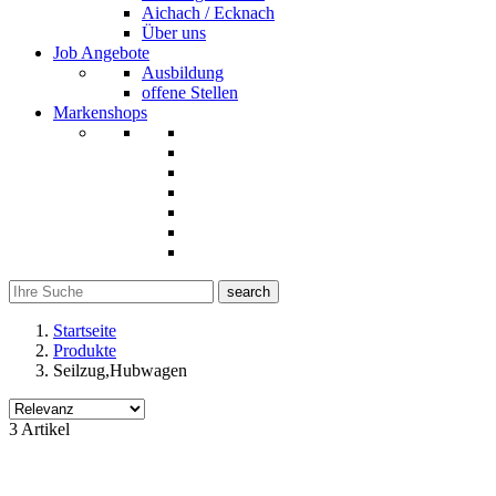
Aichach / Ecknach
Über uns
Job Angebote
Ausbildung
offene Stellen
Markenshops
search
Startseite
Produkte
Seilzug,Hubwagen
Filter
3 Artikel
Filter löschen
Produktgruppe