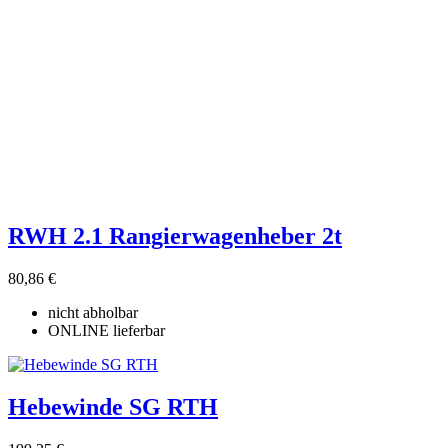
Seilzug
3
Seilzug,Hubwagen
3
Maschinen Netzbetrieb 230/400V
3
Hersteller
garuda®
1
MÜLLNER
1
Stürmer Maschinen
1
Preis
€
€
RWH 2.1 Rangierwagenheber 2t
Eigenschaften
Maschinen Netzbetrieb 230/400V
3
80,86 €
Produkte zeigen
3
nicht abholbar
ONLINE lieferbar
Hebewinde SG RTH