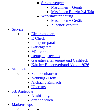
Stromerzeuger
Maschinen + Geräte
Maschinen Benzin 2-4 Takt
Werkstatteinrichtung
Maschinen + Geräte
Zubehör Verkauf
Service
Elektromotoren
E-Check
Pumpenreparatur
Gartengeräte
Mähroboter
Reinigungstechnik
Garantieverlängerung und Cashback
Kärcher Bauernverband Aktion 2026
Standorte
Schrobenhausen
Neuburg / Donau
Aichach / Ecknach
Über uns
Job Angebote
Ausbildung
offene Stellen
Markenshops