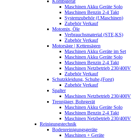
Kombigerät
Maschinen Akku Geräte Solo
Maschinen Benzin 2-4 Takt
Systemzubehör (f.Maschinen)
Zubehör Verkauf
Motomix, Öle
Verbrauchsmaterial (STE,KS)
Zubehör Verkauf
Motorsäge | Kettensägen
Maschinen Akku Geräte im Set
Maschinen Akku Geräte Solo
Maschinen Benzin 2-4 Takt
Maschinen Netzbetrieb 230/400V
Zubehör Verkauf
Schutzkleidung, Schuhe,(Forst)
Zubehör Verkauf
Spalter
Maschinen Netzbetrieb 230/400V
Trennjäger, Bohrgerät
Maschinen Akku Geräte Solo
Maschinen Benzin 2-4 Takt
Maschinen Netzbetrieb 230/400V
Reinigungstechnik
Bodenreinigungsgeräte
Maschinen + Geräte