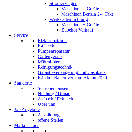
Stromerzeuger
Maschinen + Geräte
Maschinen Benzin 2-4 Takt
Werkstatteinrichtung
Maschinen + Geräte
Zubehör Verkauf
Service
Elektromotoren
E-Check
Pumpenreparatur
Gartengeräte
Mähroboter
Reinigungstechnik
Garantieverlängerung und Cashback
Kärcher Bauernverband Aktion 2026
Standorte
Schrobenhausen
Neuburg / Donau
Aichach / Ecknach
Über uns
Job Angebote
Ausbildung
offene Stellen
Markenshops