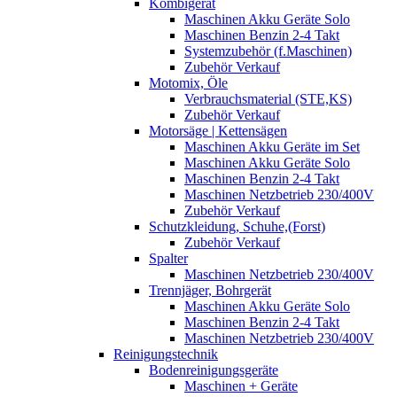
Kombigerät
Maschinen Akku Geräte Solo
Maschinen Benzin 2-4 Takt
Systemzubehör (f.Maschinen)
Zubehör Verkauf
Motomix, Öle
Verbrauchsmaterial (STE,KS)
Zubehör Verkauf
Motorsäge | Kettensägen
Maschinen Akku Geräte im Set
Maschinen Akku Geräte Solo
Maschinen Benzin 2-4 Takt
Maschinen Netzbetrieb 230/400V
Zubehör Verkauf
Schutzkleidung, Schuhe,(Forst)
Zubehör Verkauf
Spalter
Maschinen Netzbetrieb 230/400V
Trennjäger, Bohrgerät
Maschinen Akku Geräte Solo
Maschinen Benzin 2-4 Takt
Maschinen Netzbetrieb 230/400V
Reinigungstechnik
Bodenreinigungsgeräte
Maschinen + Geräte