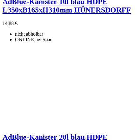
AdBlue-Kanister 10l blau HDPE
L350xB165xH310mm HÜNERSDORFF
14,88 €
nicht abholbar
ONLINE lieferbar
AdBlue-Kanister 20l blau HDPE