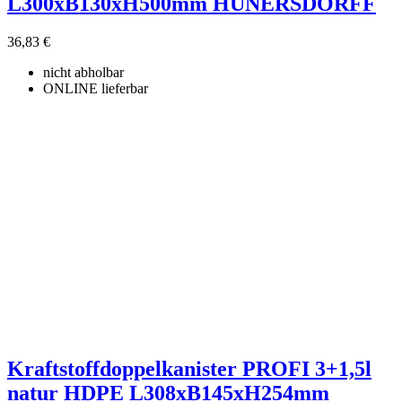
L300xB130xH500mm HÜNERSDORFF
36,83 €
nicht abholbar
ONLINE lieferbar
Kraftstoffdoppelkanister PROFI 3+1,5l
natur HDPE L308xB145xH254mm