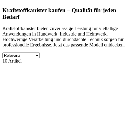
Kraftstoffkanister kaufen – Qualität für jeden
Bedarf
Kraftstoffkanister bieten zuverlässige Leistung für vielfältige
Anwendungen in Handwerk, Industrie und Heimwerk.
Hochwertige Verarbeitung und durchdachte Technik sorgen für
professionelle Ergebnisse. Jetzt das passende Modell entdecken.
Filter
10 Artikel
Filter löschen
Produktgruppe
ohne Kategory
10
Hersteller
ohne Lieferant
10
Preis
€
€
Produkte zeigen
10