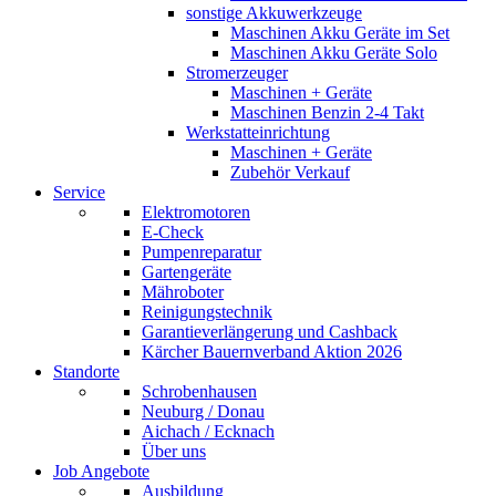
sonstige Akkuwerkzeuge
Maschinen Akku Geräte im Set
Maschinen Akku Geräte Solo
Stromerzeuger
Maschinen + Geräte
Maschinen Benzin 2-4 Takt
Werkstatteinrichtung
Maschinen + Geräte
Zubehör Verkauf
Service
Elektromotoren
E-Check
Pumpenreparatur
Gartengeräte
Mähroboter
Reinigungstechnik
Garantieverlängerung und Cashback
Kärcher Bauernverband Aktion 2026
Standorte
Schrobenhausen
Neuburg / Donau
Aichach / Ecknach
Über uns
Job Angebote
Ausbildung