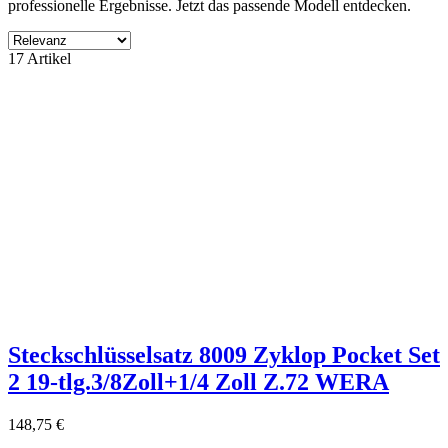
professionelle Ergebnisse. Jetzt das passende Modell entdecken.
Filter
17 Artikel
Filter löschen
Produktgruppe
ohne Kategory
16
Hersteller
NORDWEST
6
ohne Lieferant
11
Preis
€
€
Eigenschaften
Zubehör Verkauf
6
Steckschlüsselsatz 8009 Zyklop Pocket Set
Produkte zeigen
17
2 19-tlg.3/8Zoll+1/4 Zoll Z.72 WERA
148,75 €