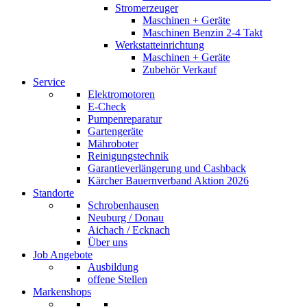
Stromerzeuger
Maschinen + Geräte
Maschinen Benzin 2-4 Takt
Werkstatteinrichtung
Maschinen + Geräte
Zubehör Verkauf
Service
Elektromotoren
E-Check
Pumpenreparatur
Gartengeräte
Mähroboter
Reinigungstechnik
Garantieverlängerung und Cashback
Kärcher Bauernverband Aktion 2026
Standorte
Schrobenhausen
Neuburg / Donau
Aichach / Ecknach
Über uns
Job Angebote
Ausbildung
offene Stellen
Markenshops