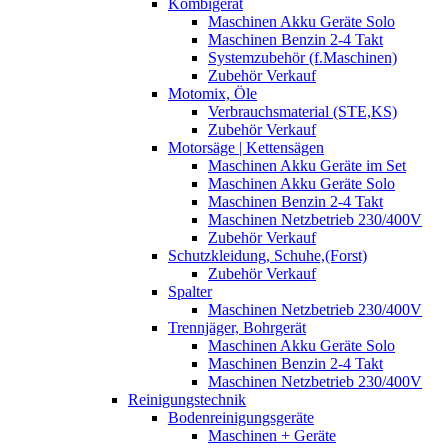
Kombigerät
Maschinen Akku Geräte Solo
Maschinen Benzin 2-4 Takt
Systemzubehör (f.Maschinen)
Zubehör Verkauf
Motomix, Öle
Verbrauchsmaterial (STE,KS)
Zubehör Verkauf
Motorsäge | Kettensägen
Maschinen Akku Geräte im Set
Maschinen Akku Geräte Solo
Maschinen Benzin 2-4 Takt
Maschinen Netzbetrieb 230/400V
Zubehör Verkauf
Schutzkleidung, Schuhe,(Forst)
Zubehör Verkauf
Spalter
Maschinen Netzbetrieb 230/400V
Trennjäger, Bohrgerät
Maschinen Akku Geräte Solo
Maschinen Benzin 2-4 Takt
Maschinen Netzbetrieb 230/400V
Reinigungstechnik
Bodenreinigungsgeräte
Maschinen + Geräte