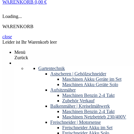
WARENKORB
0,00 €
Loading...
WARENKORB
close
Leider ist Ihr Warenkorb leer
Menü
Zurück
Produkte
Gartentechnik
Astscheren | Gehölzschneider
Maschinen Akku Geräte im Set
Maschinen Akku Geräte Solo
Aufsitzmäher
Maschinen Benzin 2-4 Takt
Zubehör Verkauf
Balkenmäher | Kreiselmähwerk
Maschinen Benzin 2-4 Takt
Maschinen Netzbetrieb 230/400V
Freischneider | Motorsense
Freischneider Akku im Set
Freischneider Akku Solo