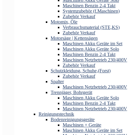
Maschinen Akku Geräte Solo
Maschinen Benzin 2-4 Takt
Systemzubehör (f.Maschinen)
Zubehör Verkauf
Motomix, Öle
Verbrauchsmaterial (STE,KS)
Zubehör Verkauf
Motorsäge | Kettensägen
Maschinen Akku Geräte im Set
Maschinen Akku Geräte Solo
Maschinen Benzin 2-4 Takt
Maschinen Netzbetrieb 230/400V
Zubehör Verkauf
Schutzkleidung, Schuhe,(Forst)
Zubehör Verkauf
Spalter
Maschinen Netzbetrieb 230/400V
Trennjäger, Bohrgerät
Maschinen Akku Geräte Solo
Maschinen Benzin 2-4 Takt
Maschinen Netzbetrieb 230/400V
Reinigungstechnik
Bodenreinigungsgeräte
Maschinen + Geräte
Maschinen Akku Geräte im Set