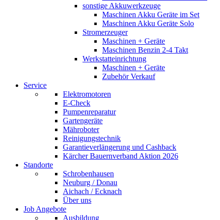
sonstige Akkuwerkzeuge
Maschinen Akku Geräte im Set
Maschinen Akku Geräte Solo
Stromerzeuger
Maschinen + Geräte
Maschinen Benzin 2-4 Takt
Werkstatteinrichtung
Maschinen + Geräte
Zubehör Verkauf
Service
Elektromotoren
E-Check
Pumpenreparatur
Gartengeräte
Mähroboter
Reinigungstechnik
Garantieverlängerung und Cashback
Kärcher Bauernverband Aktion 2026
Standorte
Schrobenhausen
Neuburg / Donau
Aichach / Ecknach
Über uns
Job Angebote
Ausbildung