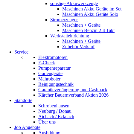
sonstige Akkuwerkzeuge
Maschinen Akku Geräte im Set
Maschinen Akku Geräte Solo
Stromerzeuger
Maschinen + Geräte
Maschinen Benzin 2-4 Takt
Werkstatteinrichtung
Maschinen + Geräte
Zubehör Verkauf
Service
Elektromotoren
E-Check
Pumpenreparatur
Gartengeräte
Mähroboter
Reinigungstechnik
Garantieverlängerung und Cashback
Kärcher Bauernverband Aktion 2026
Standorte
Schrobenhausen
Neuburg / Donau
Aichach / Ecknach
Über uns
Job Angebote
Ausbildung