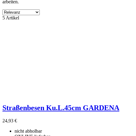
arbeiten.
Filter
5 Artikel
Filter löschen
Produktgruppe
ohne Kategory
3
Hersteller
NORDWEST
2
ohne Lieferant
3
Preis
€
€
Eigenschaften
Zubehör Verkauf
2
Straßenbesen Ku.L.45cm GARDENA
Produkte zeigen
5
24,93 €
nicht abholbar