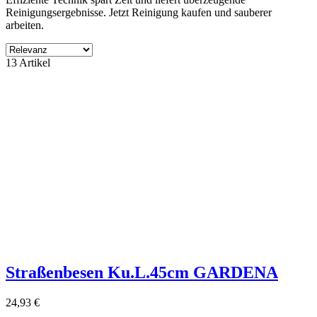
Reinigungsergebnisse. Jetzt Reinigung kaufen und sauberer
arbeiten.
Filter
13 Artikel
Filter löschen
Produktgruppe
ohne Kategory
11
Hersteller
NORDWEST
2
ohne Lieferant
11
Preis
€
€
Eigenschaften
Zubehör Verkauf
2
Straßenbesen Ku.L.45cm GARDENA
Produkte zeigen
13
24,93 €