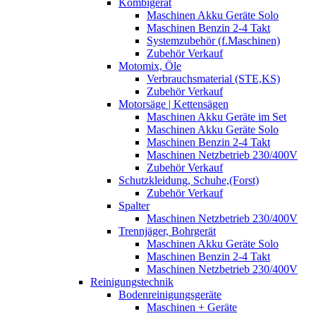
Kombigerät
Maschinen Akku Geräte Solo
Maschinen Benzin 2-4 Takt
Systemzubehör (f.Maschinen)
Zubehör Verkauf
Motomix, Öle
Verbrauchsmaterial (STE,KS)
Zubehör Verkauf
Motorsäge | Kettensägen
Maschinen Akku Geräte im Set
Maschinen Akku Geräte Solo
Maschinen Benzin 2-4 Takt
Maschinen Netzbetrieb 230/400V
Zubehör Verkauf
Schutzkleidung, Schuhe,(Forst)
Zubehör Verkauf
Spalter
Maschinen Netzbetrieb 230/400V
Trennjäger, Bohrgerät
Maschinen Akku Geräte Solo
Maschinen Benzin 2-4 Takt
Maschinen Netzbetrieb 230/400V
Reinigungstechnik
Bodenreinigungsgeräte
Maschinen + Geräte