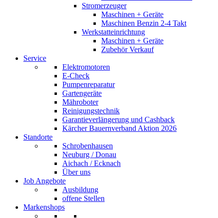
Stromerzeuger
Maschinen + Geräte
Maschinen Benzin 2-4 Takt
Werkstatteinrichtung
Maschinen + Geräte
Zubehör Verkauf
Service
Elektromotoren
E-Check
Pumpenreparatur
Gartengeräte
Mähroboter
Reinigungstechnik
Garantieverlängerung und Cashback
Kärcher Bauernverband Aktion 2026
Standorte
Schrobenhausen
Neuburg / Donau
Aichach / Ecknach
Über uns
Job Angebote
Ausbildung
offene Stellen
Markenshops