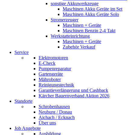
sonstige Akkuwerkzeuge
Maschinen Akku Geräte im Set
Maschinen Akku Geräte Solo
Stromerzeuger
Maschinen + Geräte
Maschinen Benzin 2-4 Takt
Werkstatteinrichtung
Maschinen + Geräte
Zubehör Verkauf
Service
Elektromotoren
E-Check
Pumpenreparatur
Gartengeräte
Mähroboter
Reinigungstechnik
Garantieverlängerung und Cashback
Kärcher Bauernverband Aktion 2026
Standorte
Schrobenhausen
Neuburg / Donau
Aichach / Ecknach
Über uns
Job Angebote
Ausbildung