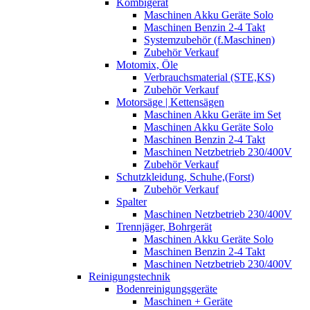
Kombigerät
Maschinen Akku Geräte Solo
Maschinen Benzin 2-4 Takt
Systemzubehör (f.Maschinen)
Zubehör Verkauf
Motomix, Öle
Verbrauchsmaterial (STE,KS)
Zubehör Verkauf
Motorsäge | Kettensägen
Maschinen Akku Geräte im Set
Maschinen Akku Geräte Solo
Maschinen Benzin 2-4 Takt
Maschinen Netzbetrieb 230/400V
Zubehör Verkauf
Schutzkleidung, Schuhe,(Forst)
Zubehör Verkauf
Spalter
Maschinen Netzbetrieb 230/400V
Trennjäger, Bohrgerät
Maschinen Akku Geräte Solo
Maschinen Benzin 2-4 Takt
Maschinen Netzbetrieb 230/400V
Reinigungstechnik
Bodenreinigungsgeräte
Maschinen + Geräte