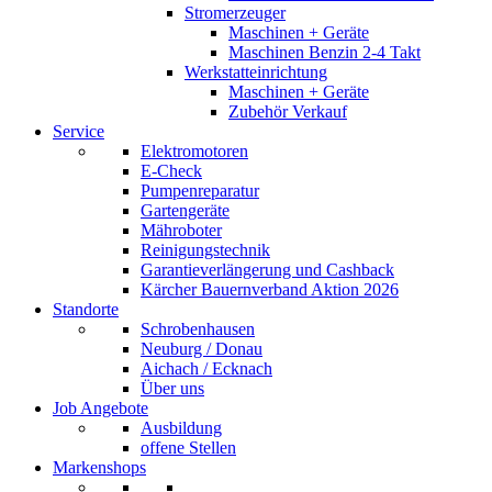
Stromerzeuger
Maschinen + Geräte
Maschinen Benzin 2-4 Takt
Werkstatteinrichtung
Maschinen + Geräte
Zubehör Verkauf
Service
Elektromotoren
E-Check
Pumpenreparatur
Gartengeräte
Mähroboter
Reinigungstechnik
Garantieverlängerung und Cashback
Kärcher Bauernverband Aktion 2026
Standorte
Schrobenhausen
Neuburg / Donau
Aichach / Ecknach
Über uns
Job Angebote
Ausbildung
offene Stellen
Markenshops