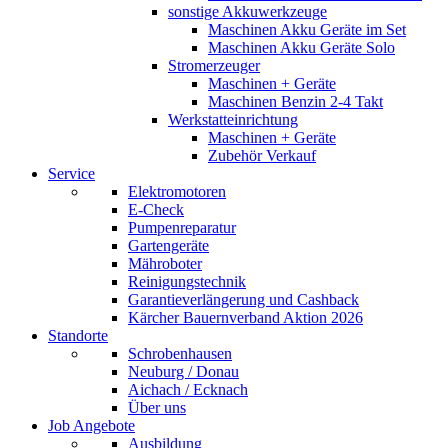
sonstige Akkuwerkzeuge
Maschinen Akku Geräte im Set
Maschinen Akku Geräte Solo
Stromerzeuger
Maschinen + Geräte
Maschinen Benzin 2-4 Takt
Werkstatteinrichtung
Maschinen + Geräte
Zubehör Verkauf
Service
Elektromotoren
E-Check
Pumpenreparatur
Gartengeräte
Mähroboter
Reinigungstechnik
Garantieverlängerung und Cashback
Kärcher Bauernverband Aktion 2026
Standorte
Schrobenhausen
Neuburg / Donau
Aichach / Ecknach
Über uns
Job Angebote
Ausbildung