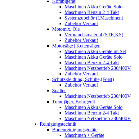
Kombigerät
Maschinen Akku Geräte Solo
Maschinen Benzin 2-4 Takt
Systemzubehör (f.Maschinen)
Zubehör Verkauf
Motomix, Öle
Verbrauchsmaterial (STE,KS)
Zubehör Verkauf
Motorsäge | Kettensägen
Maschinen Akku Geräte im Set
Maschinen Akku Geräte Solo
Maschinen Benzin 2-4 Takt
Maschinen Netzbetrieb 230/400V
Zubehör Verkauf
Schutzkleidung, Schuhe,(Forst)
Zubehör Verkauf
Spalter
Maschinen Netzbetrieb 230/400V
Trennjäger, Bohrgerät
Maschinen Akku Geräte Solo
Maschinen Benzin 2-4 Takt
Maschinen Netzbetrieb 230/400V
Reinigungstechnik
Bodenreinigungsgeräte
Maschinen + Geräte