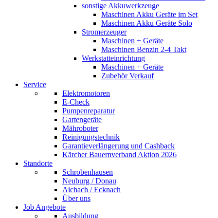
sonstige Akkuwerkzeuge
Maschinen Akku Geräte im Set
Maschinen Akku Geräte Solo
Stromerzeuger
Maschinen + Geräte
Maschinen Benzin 2-4 Takt
Werkstatteinrichtung
Maschinen + Geräte
Zubehör Verkauf
Service
Elektromotoren
E-Check
Pumpenreparatur
Gartengeräte
Mähroboter
Reinigungstechnik
Garantieverlängerung und Cashback
Kärcher Bauernverband Aktion 2026
Standorte
Schrobenhausen
Neuburg / Donau
Aichach / Ecknach
Über uns
Job Angebote
Ausbildung