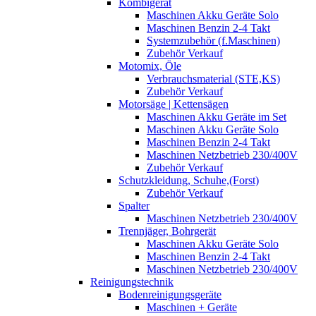
Kombigerät
Maschinen Akku Geräte Solo
Maschinen Benzin 2-4 Takt
Systemzubehör (f.Maschinen)
Zubehör Verkauf
Motomix, Öle
Verbrauchsmaterial (STE,KS)
Zubehör Verkauf
Motorsäge | Kettensägen
Maschinen Akku Geräte im Set
Maschinen Akku Geräte Solo
Maschinen Benzin 2-4 Takt
Maschinen Netzbetrieb 230/400V
Zubehör Verkauf
Schutzkleidung, Schuhe,(Forst)
Zubehör Verkauf
Spalter
Maschinen Netzbetrieb 230/400V
Trennjäger, Bohrgerät
Maschinen Akku Geräte Solo
Maschinen Benzin 2-4 Takt
Maschinen Netzbetrieb 230/400V
Reinigungstechnik
Bodenreinigungsgeräte
Maschinen + Geräte