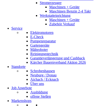
Stromerzeuger
Maschinen + Geräte
Maschinen Benzin 2-4 Takt
Werkstatteinrichtung
Maschinen + Geräte
Zubehör Verkauf
Service
Elektromotoren
E-Check
Pumpenreparatur
Gartengeräte
Mähroboter
Reinigungstechnik
Garantieverlängerung und Cashback
Kärcher Bauernverband Aktion 2026
Standorte
Schrobenhausen
Neuburg / Donau
Aichach / Ecknach
Über uns
Job Angebote
Ausbildung
offene Stellen
Markenshops