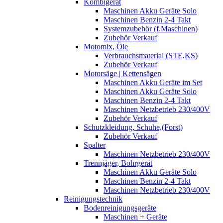
Kombigerät
Maschinen Akku Geräte Solo
Maschinen Benzin 2-4 Takt
Systemzubehör (f.Maschinen)
Zubehör Verkauf
Motomix, Öle
Verbrauchsmaterial (STE,KS)
Zubehör Verkauf
Motorsäge | Kettensägen
Maschinen Akku Geräte im Set
Maschinen Akku Geräte Solo
Maschinen Benzin 2-4 Takt
Maschinen Netzbetrieb 230/400V
Zubehör Verkauf
Schutzkleidung, Schuhe,(Forst)
Zubehör Verkauf
Spalter
Maschinen Netzbetrieb 230/400V
Trennjäger, Bohrgerät
Maschinen Akku Geräte Solo
Maschinen Benzin 2-4 Takt
Maschinen Netzbetrieb 230/400V
Reinigungstechnik
Bodenreinigungsgeräte
Maschinen + Geräte