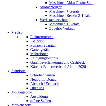
Maschinen Akku Geräte Solo
Stromerzeuger
Maschinen + Geräte
Maschinen Benzin 2-4 Takt
Werkstatteinrichtung
Maschinen + Geräte
Zubehör Verkauf
Service
Elektromotoren
E-Check
Pumpenreparatur
Gartengeräte
Mähroboter
Reinigungstechnik
Garantieverlängerung und Cashback
Kärcher Bauernverband Aktion 2026
Standorte
Schrobenhausen
Neuburg / Donau
Aichach / Ecknach
Über uns
Job Angebote
Ausbildung
offene Stellen
Markenshops