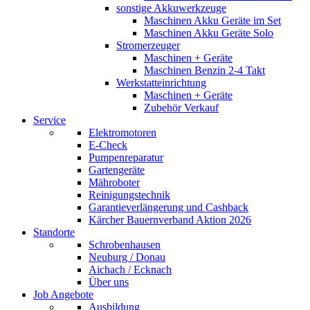
sonstige Akkuwerkzeuge
Maschinen Akku Geräte im Set
Maschinen Akku Geräte Solo
Stromerzeuger
Maschinen + Geräte
Maschinen Benzin 2-4 Takt
Werkstatteinrichtung
Maschinen + Geräte
Zubehör Verkauf
Service
Elektromotoren
E-Check
Pumpenreparatur
Gartengeräte
Mähroboter
Reinigungstechnik
Garantieverlängerung und Cashback
Kärcher Bauernverband Aktion 2026
Standorte
Schrobenhausen
Neuburg / Donau
Aichach / Ecknach
Über uns
Job Angebote
Ausbildung