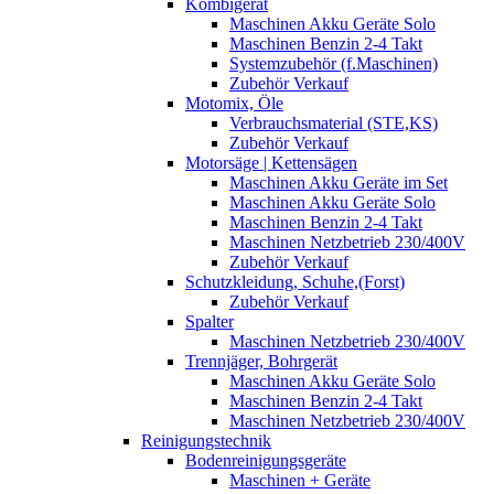
Kombigerät
Maschinen Akku Geräte Solo
Maschinen Benzin 2-4 Takt
Systemzubehör (f.Maschinen)
Zubehör Verkauf
Motomix, Öle
Verbrauchsmaterial (STE,KS)
Zubehör Verkauf
Motorsäge | Kettensägen
Maschinen Akku Geräte im Set
Maschinen Akku Geräte Solo
Maschinen Benzin 2-4 Takt
Maschinen Netzbetrieb 230/400V
Zubehör Verkauf
Schutzkleidung, Schuhe,(Forst)
Zubehör Verkauf
Spalter
Maschinen Netzbetrieb 230/400V
Trennjäger, Bohrgerät
Maschinen Akku Geräte Solo
Maschinen Benzin 2-4 Takt
Maschinen Netzbetrieb 230/400V
Reinigungstechnik
Bodenreinigungsgeräte
Maschinen + Geräte