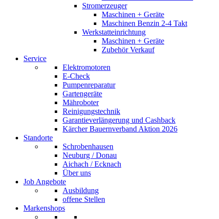
Stromerzeuger
Maschinen + Geräte
Maschinen Benzin 2-4 Takt
Werkstatteinrichtung
Maschinen + Geräte
Zubehör Verkauf
Service
Elektromotoren
E-Check
Pumpenreparatur
Gartengeräte
Mähroboter
Reinigungstechnik
Garantieverlängerung und Cashback
Kärcher Bauernverband Aktion 2026
Standorte
Schrobenhausen
Neuburg / Donau
Aichach / Ecknach
Über uns
Job Angebote
Ausbildung
offene Stellen
Markenshops