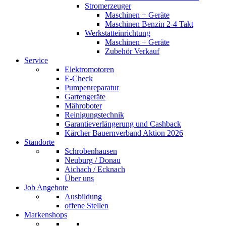
Stromerzeuger
Maschinen + Geräte
Maschinen Benzin 2-4 Takt
Werkstatteinrichtung
Maschinen + Geräte
Zubehör Verkauf
Service
Elektromotoren
E-Check
Pumpenreparatur
Gartengeräte
Mähroboter
Reinigungstechnik
Garantieverlängerung und Cashback
Kärcher Bauernverband Aktion 2026
Standorte
Schrobenhausen
Neuburg / Donau
Aichach / Ecknach
Über uns
Job Angebote
Ausbildung
offene Stellen
Markenshops