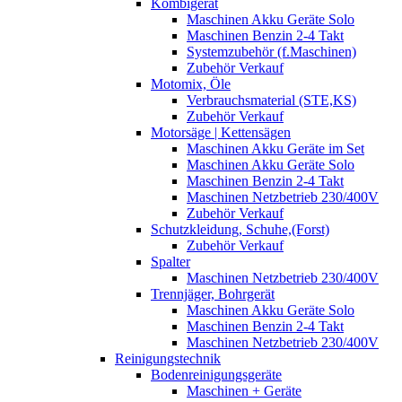
Kombigerät
Maschinen Akku Geräte Solo
Maschinen Benzin 2-4 Takt
Systemzubehör (f.Maschinen)
Zubehör Verkauf
Motomix, Öle
Verbrauchsmaterial (STE,KS)
Zubehör Verkauf
Motorsäge | Kettensägen
Maschinen Akku Geräte im Set
Maschinen Akku Geräte Solo
Maschinen Benzin 2-4 Takt
Maschinen Netzbetrieb 230/400V
Zubehör Verkauf
Schutzkleidung, Schuhe,(Forst)
Zubehör Verkauf
Spalter
Maschinen Netzbetrieb 230/400V
Trennjäger, Bohrgerät
Maschinen Akku Geräte Solo
Maschinen Benzin 2-4 Takt
Maschinen Netzbetrieb 230/400V
Reinigungstechnik
Bodenreinigungsgeräte
Maschinen + Geräte