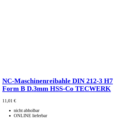
Filter löschen
Produktgruppe
ohne Kategory
69
Hersteller
NORDWEST
1
NORDWEST Handel AG Lager
1
ohne Lieferant
68
Preis
€
€
Eigenschaften
Zubehör Verkauf
1
NC-Maschinenreibahle DIN 212-3 H7
Form B D.3mm HSS-Co TECWERK
Produkte zeigen
70
11,01 €
nicht abholbar
ONLINE lieferbar