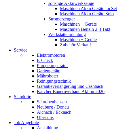
sonstige Akkuwerkzeuge
Maschinen Akku Geräte im Set
Maschinen Akku Geräte Solo
Stromerzeuger
Maschinen + Geräte
Maschinen Benzin 2-4 Takt
Werkstatteinrichtung
Maschinen + Geräte
Zubehör Verkauf
Service
Elektromotoren
E-Check
Pumpenreparatur
Gartengeräte
Mähroboter
Reinigungstechnik
Garantieverlängerung und Cashback
Kärcher Bauernverband Aktion 2026
Standorte
Schrobenhausen
Neuburg / Donau
Aichach / Ecknach
Über uns
Job Angebote
Ausbildung