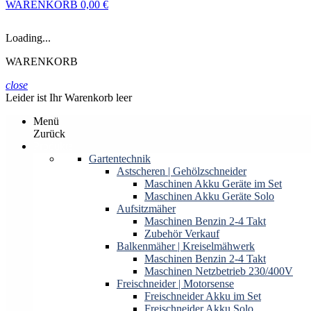
WARENKORB
0,00 €
Loading...
WARENKORB
close
Leider ist Ihr Warenkorb leer
Menü
Zurück
Produkte
Gartentechnik
Astscheren | Gehölzschneider
Maschinen Akku Geräte im Set
Maschinen Akku Geräte Solo
Aufsitzmäher
Maschinen Benzin 2-4 Takt
Zubehör Verkauf
Balkenmäher | Kreiselmähwerk
Maschinen Benzin 2-4 Takt
Maschinen Netzbetrieb 230/400V
Freischneider | Motorsense
Freischneider Akku im Set
Freischneider Akku Solo