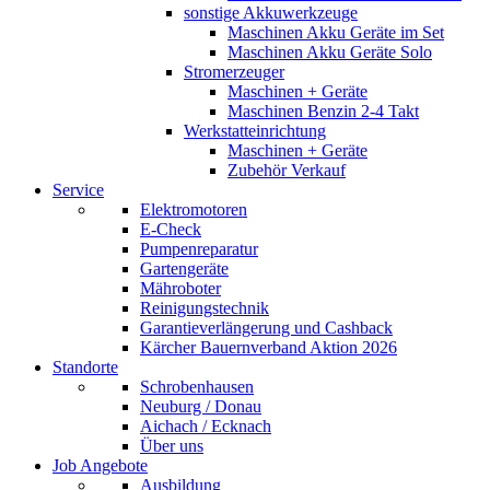
sonstige Akkuwerkzeuge
Maschinen Akku Geräte im Set
Maschinen Akku Geräte Solo
Stromerzeuger
Maschinen + Geräte
Maschinen Benzin 2-4 Takt
Werkstatteinrichtung
Maschinen + Geräte
Zubehör Verkauf
Service
Elektromotoren
E-Check
Pumpenreparatur
Gartengeräte
Mähroboter
Reinigungstechnik
Garantieverlängerung und Cashback
Kärcher Bauernverband Aktion 2026
Standorte
Schrobenhausen
Neuburg / Donau
Aichach / Ecknach
Über uns
Job Angebote
Ausbildung