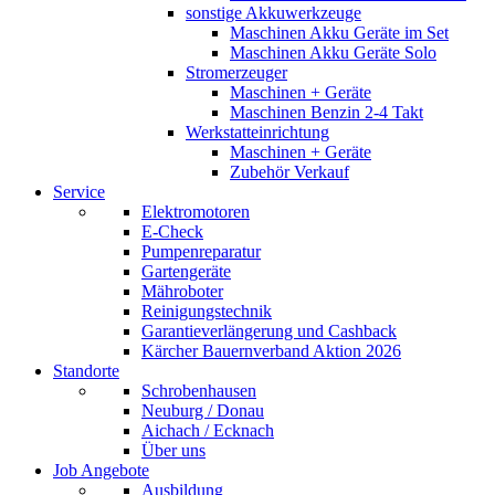
sonstige Akkuwerkzeuge
Maschinen Akku Geräte im Set
Maschinen Akku Geräte Solo
Stromerzeuger
Maschinen + Geräte
Maschinen Benzin 2-4 Takt
Werkstatteinrichtung
Maschinen + Geräte
Zubehör Verkauf
Service
Elektromotoren
E-Check
Pumpenreparatur
Gartengeräte
Mähroboter
Reinigungstechnik
Garantieverlängerung und Cashback
Kärcher Bauernverband Aktion 2026
Standorte
Schrobenhausen
Neuburg / Donau
Aichach / Ecknach
Über uns
Job Angebote
Ausbildung