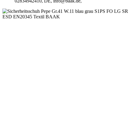
02834942410, DE, info@baak.de,