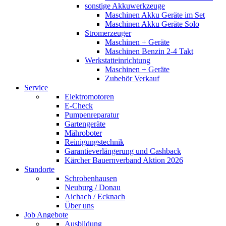
sonstige Akkuwerkzeuge
Maschinen Akku Geräte im Set
Maschinen Akku Geräte Solo
Stromerzeuger
Maschinen + Geräte
Maschinen Benzin 2-4 Takt
Werkstatteinrichtung
Maschinen + Geräte
Zubehör Verkauf
Service
Elektromotoren
E-Check
Pumpenreparatur
Gartengeräte
Mähroboter
Reinigungstechnik
Garantieverlängerung und Cashback
Kärcher Bauernverband Aktion 2026
Standorte
Schrobenhausen
Neuburg / Donau
Aichach / Ecknach
Über uns
Job Angebote
Ausbildung