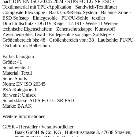
nach DIN EN ISO 20345:2024 · S1PS FO LG SR ESD ·
Textilmaterial mit TPU-Applikation · Sandwich-Textilfutter ·
Composite-Flexkappe · Baak Go&Relax-System · Balance-Zone ·
ESD Softstep+ Einlegesohle · PU/PU-Sohle · textiler
Durchtrittschutz · DGUV Regel 112-191 · Weite 11 Weitere
technische Eigenschaften: · Zehenschutzkappe: Kunststoff ·
Zwischensohle: Textil · Einlegesohle sonstige: Softstep+ ·
Größenbereich bis: 48 · Größenbereich von: 38 · Laufsohle: PU/PU
· Schuhform: Halbschuh
Farbe: blau/grau
Größe: 41
Schuhweite: 11
Material: Textil
Serie: Sports
Norm: EN ISO 20345
PSA-Kategorie: II
für wen?: Unisex
Schutzklasse: S1PS FO LG SR ESD
Marke: BAAK
Weitere Informationen
GPSR - Hersteller / Verantwortlicher
Baak GmbH & Co. KG , Hubertusstrasse 3, 47638 Straelen,