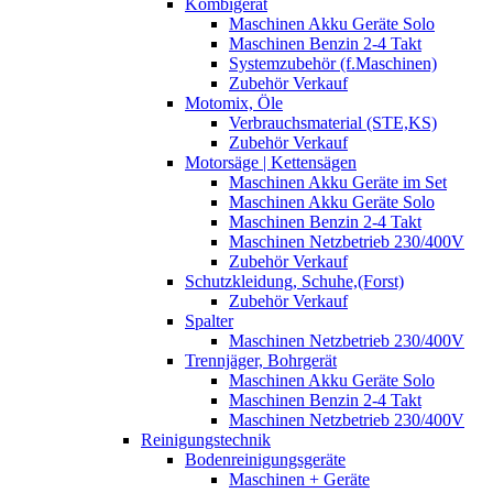
Kombigerät
Maschinen Akku Geräte Solo
Maschinen Benzin 2-4 Takt
Systemzubehör (f.Maschinen)
Zubehör Verkauf
Motomix, Öle
Verbrauchsmaterial (STE,KS)
Zubehör Verkauf
Motorsäge | Kettensägen
Maschinen Akku Geräte im Set
Maschinen Akku Geräte Solo
Maschinen Benzin 2-4 Takt
Maschinen Netzbetrieb 230/400V
Zubehör Verkauf
Schutzkleidung, Schuhe,(Forst)
Zubehör Verkauf
Spalter
Maschinen Netzbetrieb 230/400V
Trennjäger, Bohrgerät
Maschinen Akku Geräte Solo
Maschinen Benzin 2-4 Takt
Maschinen Netzbetrieb 230/400V
Reinigungstechnik
Bodenreinigungsgeräte
Maschinen + Geräte