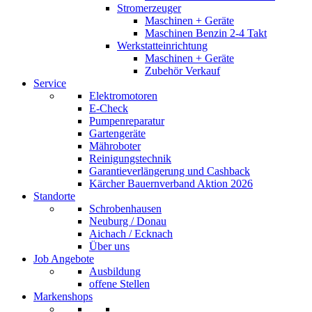
Stromerzeuger
Maschinen + Geräte
Maschinen Benzin 2-4 Takt
Werkstatteinrichtung
Maschinen + Geräte
Zubehör Verkauf
Service
Elektromotoren
E-Check
Pumpenreparatur
Gartengeräte
Mähroboter
Reinigungstechnik
Garantieverlängerung und Cashback
Kärcher Bauernverband Aktion 2026
Standorte
Schrobenhausen
Neuburg / Donau
Aichach / Ecknach
Über uns
Job Angebote
Ausbildung
offene Stellen
Markenshops