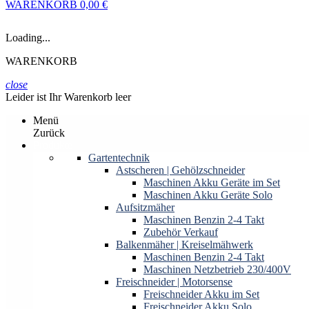
WARENKORB
0,00 €
Loading...
WARENKORB
close
Leider ist Ihr Warenkorb leer
Menü
Zurück
Produkte
Gartentechnik
Astscheren | Gehölzschneider
Maschinen Akku Geräte im Set
Maschinen Akku Geräte Solo
Aufsitzmäher
Maschinen Benzin 2-4 Takt
Zubehör Verkauf
Balkenmäher | Kreiselmähwerk
Maschinen Benzin 2-4 Takt
Maschinen Netzbetrieb 230/400V
Freischneider | Motorsense
Freischneider Akku im Set
Freischneider Akku Solo