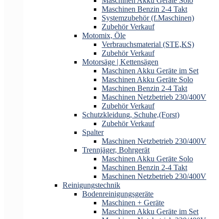
Maschinen Akku Geräte Solo
Maschinen Benzin 2-4 Takt
Systemzubehör (f.Maschinen)
Zubehör Verkauf
Motomix, Öle
Verbrauchsmaterial (STE,KS)
Zubehör Verkauf
Motorsäge | Kettensägen
Maschinen Akku Geräte im Set
Maschinen Akku Geräte Solo
Maschinen Benzin 2-4 Takt
Maschinen Netzbetrieb 230/400V
Zubehör Verkauf
Schutzkleidung, Schuhe,(Forst)
Zubehör Verkauf
Spalter
Maschinen Netzbetrieb 230/400V
Trennjäger, Bohrgerät
Maschinen Akku Geräte Solo
Maschinen Benzin 2-4 Takt
Maschinen Netzbetrieb 230/400V
Reinigungstechnik
Bodenreinigungsgeräte
Maschinen + Geräte
Maschinen Akku Geräte im Set