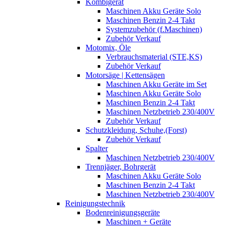
Kombigerät
Maschinen Akku Geräte Solo
Maschinen Benzin 2-4 Takt
Systemzubehör (f.Maschinen)
Zubehör Verkauf
Motomix, Öle
Verbrauchsmaterial (STE,KS)
Zubehör Verkauf
Motorsäge | Kettensägen
Maschinen Akku Geräte im Set
Maschinen Akku Geräte Solo
Maschinen Benzin 2-4 Takt
Maschinen Netzbetrieb 230/400V
Zubehör Verkauf
Schutzkleidung, Schuhe,(Forst)
Zubehör Verkauf
Spalter
Maschinen Netzbetrieb 230/400V
Trennjäger, Bohrgerät
Maschinen Akku Geräte Solo
Maschinen Benzin 2-4 Takt
Maschinen Netzbetrieb 230/400V
Reinigungstechnik
Bodenreinigungsgeräte
Maschinen + Geräte