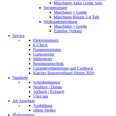
Maschinen Akku Geräte Solo
Stromerzeuger
Maschinen + Geräte
Maschinen Benzin 2-4 Takt
Werkstatteinrichtung
Maschinen + Geräte
Zubehör Verkauf
Service
Elektromotoren
E-Check
Pumpenreparatur
Gartengeräte
Mähroboter
Reinigungstechnik
Garantieverlängerung und Cashback
Kärcher Bauernverband Aktion 2026
Standorte
Schrobenhausen
Neuburg / Donau
Aichach / Ecknach
Über uns
Job Angebote
Ausbildung
offene Stellen
Markenshops