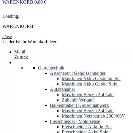
WARENKORB
0,00 €
Loading...
WARENKORB
close
Leider ist Ihr Warenkorb leer
Menü
Zurück
Produkte
Gartentechnik
Astscheren | Gehölzschneider
Maschinen Akku Geräte im Set
Maschinen Akku Geräte Solo
Aufsitzmäher
Maschinen Benzin 2-4 Takt
Zubehör Verkauf
Balkenmäher | Kreiselmähwerk
Maschinen Benzin 2-4 Takt
Maschinen Netzbetrieb 230/400V
Freischneider | Motorsense
Freischneider Akku im Set
Freischneider Akku Solo