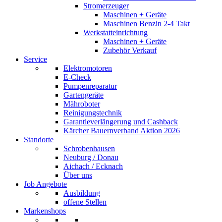
Stromerzeuger
Maschinen + Geräte
Maschinen Benzin 2-4 Takt
Werkstatteinrichtung
Maschinen + Geräte
Zubehör Verkauf
Service
Elektromotoren
E-Check
Pumpenreparatur
Gartengeräte
Mähroboter
Reinigungstechnik
Garantieverlängerung und Cashback
Kärcher Bauernverband Aktion 2026
Standorte
Schrobenhausen
Neuburg / Donau
Aichach / Ecknach
Über uns
Job Angebote
Ausbildung
offene Stellen
Markenshops