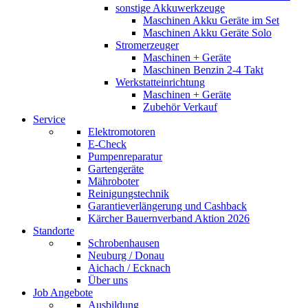
sonstige Akkuwerkzeuge
Maschinen Akku Geräte im Set
Maschinen Akku Geräte Solo
Stromerzeuger
Maschinen + Geräte
Maschinen Benzin 2-4 Takt
Werkstatteinrichtung
Maschinen + Geräte
Zubehör Verkauf
Service
Elektromotoren
E-Check
Pumpenreparatur
Gartengeräte
Mähroboter
Reinigungstechnik
Garantieverlängerung und Cashback
Kärcher Bauernverband Aktion 2026
Standorte
Schrobenhausen
Neuburg / Donau
Aichach / Ecknach
Über uns
Job Angebote
Ausbildung